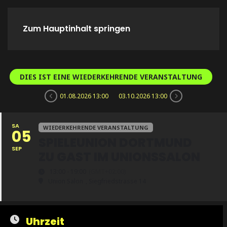
Zum Hauptinhalt springen
Home
Spieletreffs
Verein
DIES IST EINE WIEDERKEHRENDE VERANSTALTUNG
01.08.2026 13:00
03.10.2026 13:00
SA
WIEDERKEHRENDE VERANSTALTUNG
05
SPIELEUNION DORTMUND
SEP
ZU GAST IM UNIONSSALON
13:00 - 19:00
(GMT+02:00)
Union Salon
, Siegfriedstrasse 14
Uhrzeit