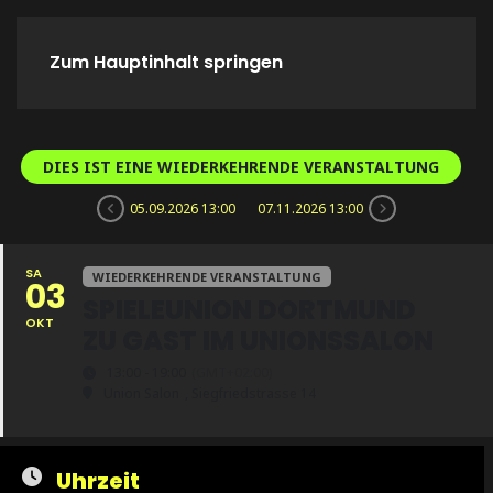
Zum Hauptinhalt springen
Home
Spieletreffs
Verein
DIES IST EINE WIEDERKEHRENDE VERANSTALTUNG
05.09.2026 13:00
07.11.2026 13:00
SA
WIEDERKEHRENDE VERANSTALTUNG
03
SPIELEUNION DORTMUND
OKT
ZU GAST IM UNIONSSALON
13:00 - 19:00
(GMT+02:00)
Union Salon
, Siegfriedstrasse 14
Uhrzeit