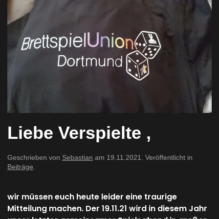
Liebe Verspielte ,
Geschrieben von
Sebastian
am
19.11.2021
. Veröffentlicht in
Beiträge
.
wir müssen euch heute leider eine traurige
Mitteilung machen. Der 19.11.21 wird in diesem Jahr