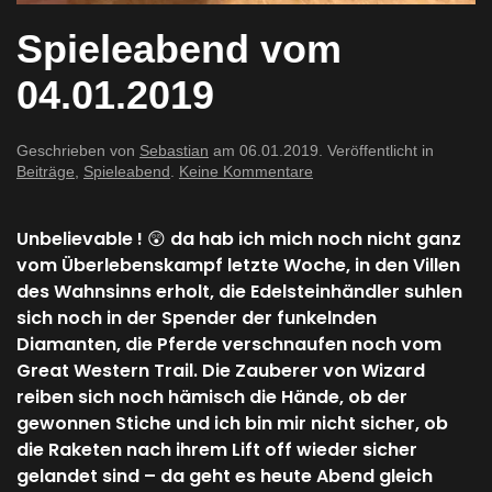
Spieleabend vom
04.01.2019
Geschrieben von
Sebastian
am
06.01.2019
. Veröffentlicht in
zu
Beiträge
,
Spieleabend
.
Keine Kommentare
Spieleabend
vom
04.01.2019
Unbelievable !
😲
da hab ich mich noch nicht ganz
vom Überlebenskampf letzte Woche, in den Villen
des Wahnsinns erholt, die Edelsteinhändler suhlen
sich noch in der Spender der funkelnden
Diamanten, die Pferde verschnaufen noch vom
Great Western Trail. Die Zauberer von Wizard
reiben sich noch hämisch die Hände, ob der
gewonnen Stiche und ich bin mir nicht sicher, ob
die Raketen nach ihrem Lift off wieder sicher
gelandet sind – da geht es heute Abend gleich