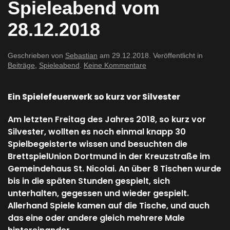
Spieleabend vom
28.12.2018
Geschrieben von
Sebastian
am
29.12.2018
. Veröffentlicht in
zu
Beiträge
,
Spieleabend
.
Keine Kommentare
Spieleabend
vom
28.12.2018
Ein Spielefeuerwerk so kurz vor Silvester
Am letzten Freitag des Jahres 2018, so kurz vor
Silvester, wollten es noch einmal knapp 30
Spielbegeisterte wissen und besuchten die
BrettspielUnion Dortmund in der Kreuzstraße im
Gemeindehaus St. Nicolai. An über 8 Tischen wurde
bis in die späten Stunden gespielt, sich
unterhalten, gegessen und wieder gespielt.
Allerhand Spiele kamen auf die Tische, und auch
das eine oder andere gleich mehrere Male