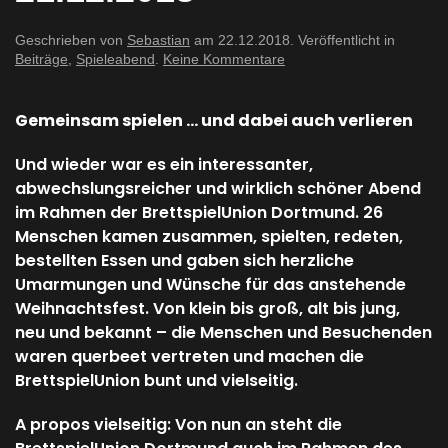
Geschrieben von
Sebastian
am
22.12.2018
. Veröffentlicht in
zu
Beiträge
,
Spieleabend
.
Keine Kommentare
Spieleabend
vom
21.12.2018
Gemeinsam spielen … und dabei auch verlieren
Und wieder war es ein interessanter,
abwechslungsreicher und wirklich schöner Abend
im Rahmen der BrettspielUnion Dortmund. 26
Menschen kamen zusammen, spielten, redeten,
bestellten Essen und gaben sich herzliche
Umarmungen und Wünsche für das anstehende
Weihnachtsfest. Von klein bis groß, alt bis jung,
neu und bekannt – die Menschen und Besuchenden
waren querbeet vertreten und machen die
BrettspielUnion bunt und vielseitig.
A propos vielseitig: Von nun an steht die