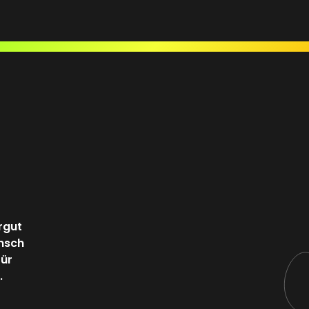
rgut
ensch
für
.