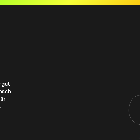
rgut
ensch
für
.