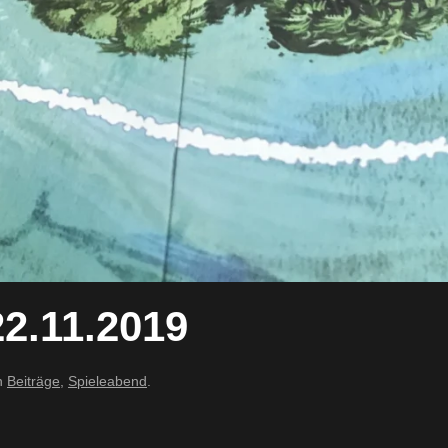
2.11.2019
in
Beiträge
,
Spieleabend
.