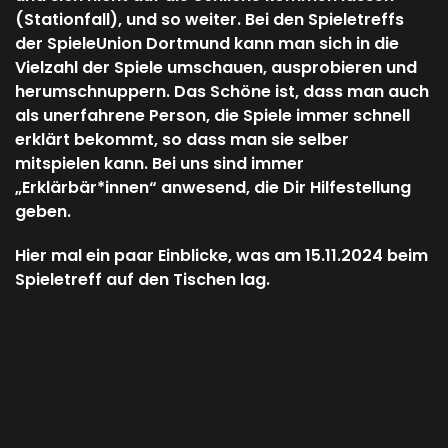
(Stationfall), und so weiter. Bei den Spieletreffs
der SpieleUnion Dortmund kann man sich in die
Vielzahl der Spiele umschauen, ausprobieren und
herumschnuppern. Das Schöne ist, dass man auch
als unerfahrene Person, die Spiele immer schnell
erklärt bekommt, so dass man sie selber
mitspielen kann. Bei uns sind immer
„Erklärbär*innen“ anwesend, die Dir Hilfestellung
geben.
Hier mal ein paar Einblicke, was am 15.11.2024 beim
Spieletreff auf den Tischen lag.