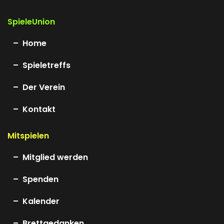
SpieleUnion
Home
Spieletreffs
Der Verein
Kontakt
Mitspielen
Mitglied werden
Spenden
Kalender
Brettgedanken