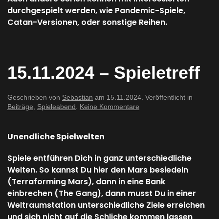
durchgespielt werden, wie Pandemic-Spiele,
Catan-Versionen, oder sonstige Reihen.
15.11.2024 – Spieletreff
Geschrieben von
Sebastian
am
15.11.2024
. Veröffentlicht in
zu
Beiträge
,
Spieleabend
.
Keine Kommentare
15.11.2024
–
Spieletreff
Unendliche Spielwelten
Spiele entführen Dich in ganz unterschiedliche
Welten. So kannst Du hier den Mars besiedeln
(Terraforming Mars), dann in eine Bank
einbrechen (The Gang), dann musst Du in einer
Weltraumstation unterschiedliche Ziele erreichen
und sich nicht auf die Schliche kommen lassen