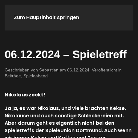
Zum Hauptinhalt springen
Home
Spieletreffs
Verein
06.12.2024 – Spieletreff
Geschrieben von
Sebastian
am
06.12.2024
. Veröffentlicht in
Beiträge
,
Spieleabend
.
Nikolaus zockt!
Ja ja, es war Nikolaus, und viele brachten Kekse,
Nikoläuse und auch sonstige Schleckereien mit.
Aber darum geht es eigentlich nicht bei den
Spieletreffs der SpieleUnion Dortmund. Auch wenn
wir immer Kekse und Kaffee und Tee zur