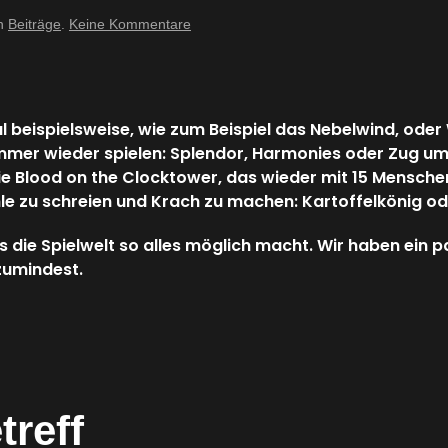
zu
in
Beiträge
.
Keine Kommentare
24.01.2024
–
Spieletreff
 beispielsweise, wie zum Beispiel das Nebelwind, oder 
er wieder spielen: Splendor, Harmonies oder Zug um Z
e Blood on the Clocktower, das wieder mit 15 Mensche
e zu schreien und Krach zu machen: Kartoffelkönig oder
as die Spielwelt so alles möglich macht. Wir haben ein
 zumindest.
treff