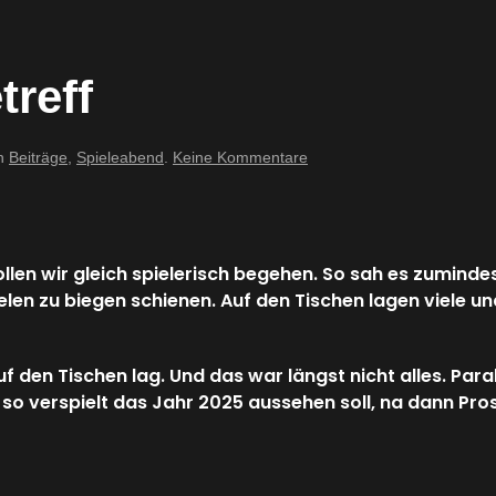
treff
zu
in
Beiträge
,
Spieleabend
.
Keine Kommentare
10.01.2025
–
Spieletreff
len wir gleich spielerisch begehen. So sah es zumindest
elen zu biegen schienen. Auf den Tischen lagen viele u
uf den Tischen lag. Und das war längst nicht alles. Para
so verspielt das Jahr 2025 aussehen soll, na dann Prost