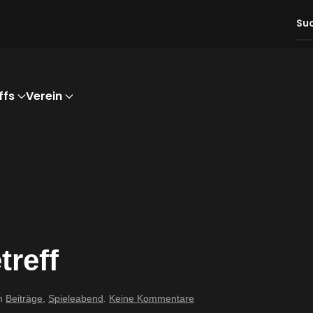
ffs
Verein
treff
zu
in
Beiträge
,
Spieleabend
.
Keine Kommentare
14.02.2025