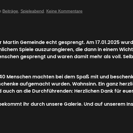
zu
in
Beiträge
,
Spieleabend
.
Keine Kommentare
17.01.2025
–
Spieletreff
er Martin Gemeinde echt gesprengt. Am 17.01.2025 wurd
lichem Spiele auszurangieren, die dann in einem Wicht
nschen gesprengt und waren damit mehr als voll. Selb
40 Menschen machten bei dem Spaß mit und beschenkte
eschenke aufgemacht wurden. Wahnsinn. Ein ganz herzli
 auch an die Durchführenden: Herzlichen Dank für euer
 bekommt ihr durch unsere Galerie. Und auf unserem In