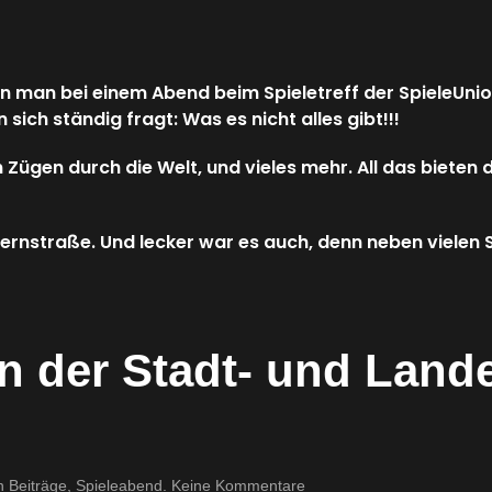
–
Spieletreff
nn man bei einem Abend beim Spieletreff der SpieleUn
sich ständig fragt: Was es nicht alles gibt!!!
 Zügen durch die Welt, und vieles mehr. All das bieten d
 Sternstraße. Und lecker war es auch, denn neben vielen
n der Stadt- und Land
zu
in
Beiträge
,
Spieleabend
.
Keine Kommentare