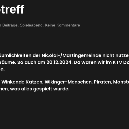
treff
zu
in
Beiträge
,
Spieleabend
.
Keine Kommentare
20.12.2024
–
Spieletreff
umlichkeiten der Nicolai-/Martingemeinde nicht nutzen,
 Räume. So auch am 20.12.2024. Da waren wir im KTV D
n.
e: Winkende Katzen, Wikinger-Menschen, Piraten, Monst
men, was alles gespielt wurde.