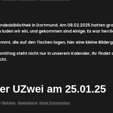
Spielenachmittag
in
der
Stadt-
und
Landesbibliothek in Dortmund. Am 08.02.2025 hatten gr
Landesbibliothek
 luden wir ein, und gekommen sind einige. Es war herrli
am
08.02.2025
ommt, die auf den Tischen lagen, hier eine kleine Bilderg
ttag steht nicht nur in unserem Kalender, ihr findet au
cht.
der UZwei am 25.01.25
zu
in
Beiträge
,
Spieleabend
.
Keine Kommentare
Meeple
Night