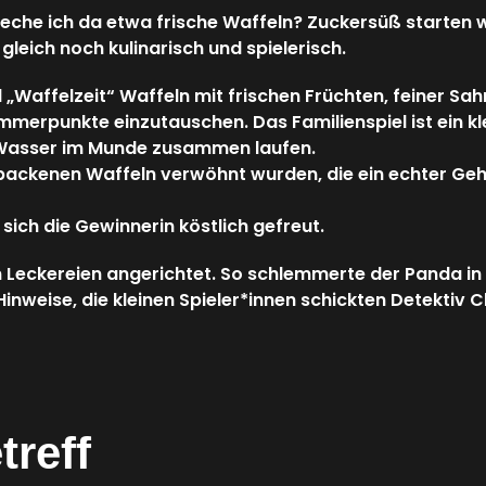
auf
he ich da etwa frische Waffeln? Zuckersüß starten wi
der
gleich noch kulinarisch und spielerisch.
UZwei
am
 „Waffelzeit“ Waffeln mit frischen Früchten, feiner Sa
25.01.25
erpunkte einzutauschen. Das Familienspiel ist ein kle
s Wasser im Munde zusammen laufen.
backenen Waffeln verwöhnt wurden, die ein echter Geh
sich die Gewinnerin köstlich gefreut.
en Leckereien angerichtet. So schlemmerte der Panda 
nweise, die kleinen Spieler*innen schickten Detektiv C
treff